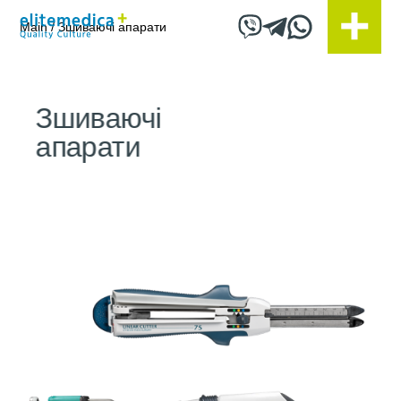
Бренди
Main
/
Зшиваючі апарати
Зшиваючі
апарати